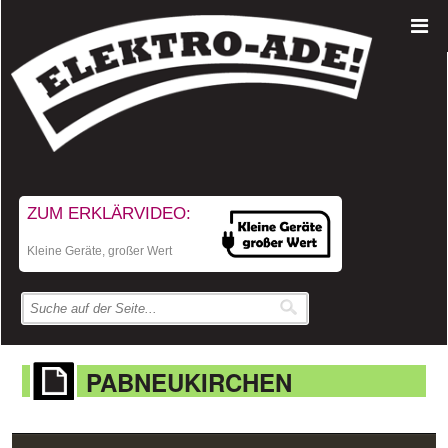
ZUM ERKLÄRVIDEO:
Kleine Geräte, großer Wert
PABNEUKIRCHEN