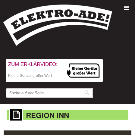
ZUM ERKLÄRVIDEO:
Kleine Geräte, großer Wert
REGION INN