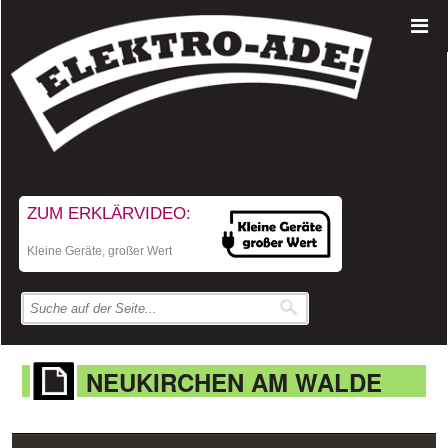
ZUM ERKLÄRVIDEO:
Kleine Geräte, großer Wert
NEUKIRCHEN AM WALDE