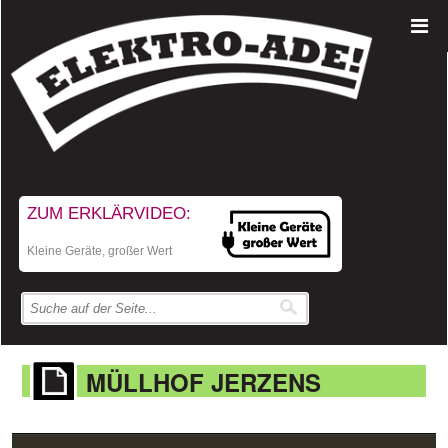
ZUM ERKLÄRVIDEO:
Kleine Geräte, großer Wert
MÜLLHOF JERZENS