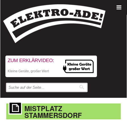
ZUM ERKLÄRVIDEO:
Kleine Geräte, großer Wert
MISTPLATZ
STAMMERSDORF