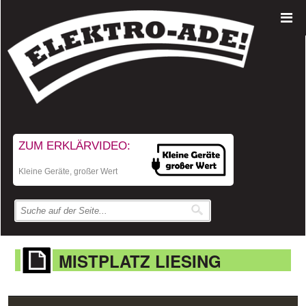
ZUM ERKLÄRVIDEO:
Kleine Geräte, großer Wert
MISTPLATZ LIESING