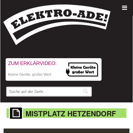
ZUM ERKLÄRVIDEO:
Kleine Geräte, großer Wert
MISTPLATZ HETZENDORF