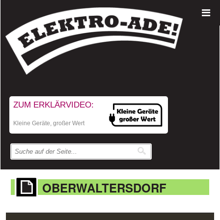
ZUM ERKLÄRVIDEO:
Kleine Geräte, großer Wert
OBERWALTERSDORF