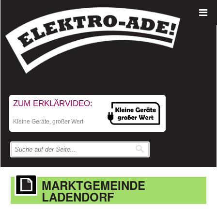
ZUM ERKLÄRVIDEO:
Kleine Geräte, großer Wert
MARKTGEMEINDE
LADENDORF