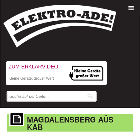
ZUM ERKLÄRVIDEO:
Kleine Geräte, großer Wert
MAGDALENSBERG AÜS
KAB