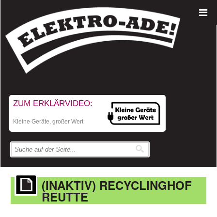
ZUM ERKLÄRVIDEO:
Kleine Geräte, großer Wert
(INAKTIV) RECYCLINGHOF
REUTTE