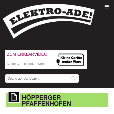
ZUM ERKLÄRVIDEO:
Kleine Geräte, großer Wert
HÖPPERGER
PFAFFENHOFEN