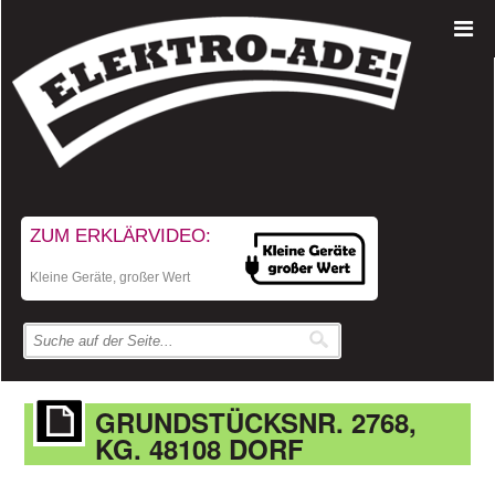
ZUM ERKLÄRVIDEO:
Kleine Geräte, großer Wert
GRUNDSTÜCKSNR. 2768,
KG. 48108 DORF