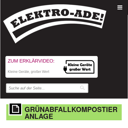
ZUM ERKLÄRVIDEO:
Kleine Geräte, großer Wert
GRÜNABFALLKOMPOSTIER
ANLAGE