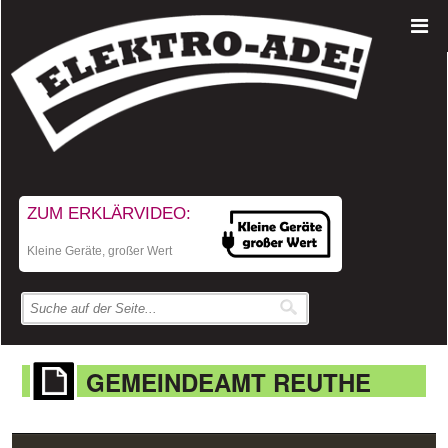
ZUM ERKLÄRVIDEO:
Kleine Geräte, großer Wert
GEMEINDEAMT REUTHE