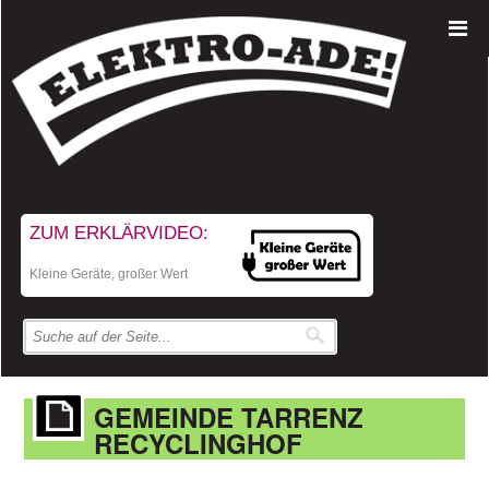
ZUM ERKLÄRVIDEO:
Kleine Geräte, großer Wert
GEMEINDE TARRENZ
RECYCLINGHOF