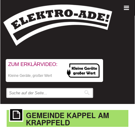
ZUM ERKLÄRVIDEO:
Kleine Geräte, großer Wert
GEMEINDE KAPPEL AM
KRAPPFELD