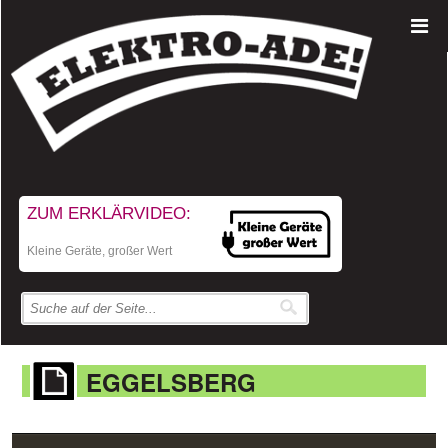
ZUM ERKLÄRVIDEO:
Kleine Geräte, großer Wert
EGGELSBERG