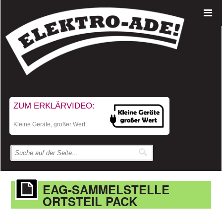
ZUM ERKLÄRVIDEO:
Kleine Geräte, großer Wert
EAG-SAMMELSTELLE
ORTSTEIL PACK