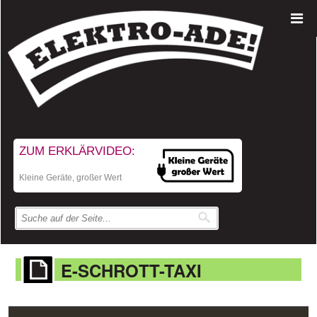
ZUM ERKLÄRVIDEO:
Kleine Geräte, großer Wert
E-SCHROTT-TAXI