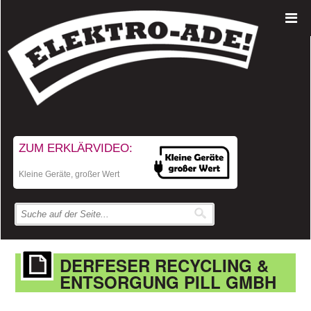
ZUM ERKLÄRVIDEO:
Kleine Geräte, großer Wert
DERFESER RECYCLING &
ENTSORGUNG PILL GMBH