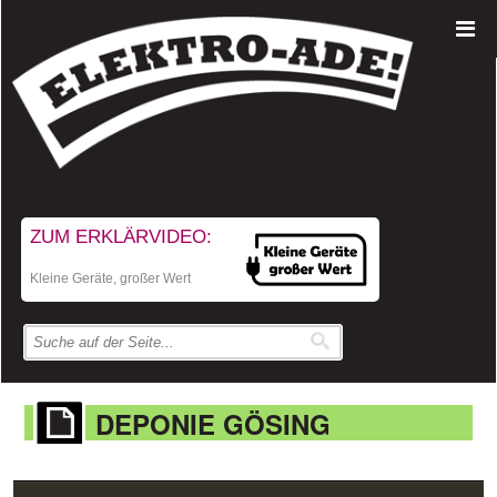
ZUM ERKLÄRVIDEO:
Kleine Geräte, großer Wert
DEPONIE GÖSING