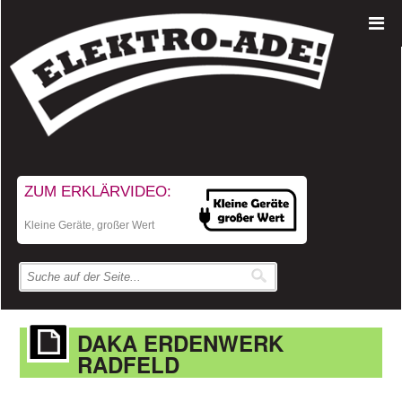
ZUM ERKLÄRVIDEO:
Kleine Geräte, großer Wert
DAKA ERDENWERK
RADFELD