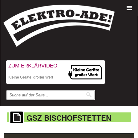
ZUM ERKLÄRVIDEO:
Kleine Geräte, großer Wert
GSZ BISCHOFSTETTEN