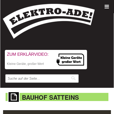
ZUM ERKLÄRVIDEO:
Kleine Geräte, großer Wert
BAUHOF SATTEINS