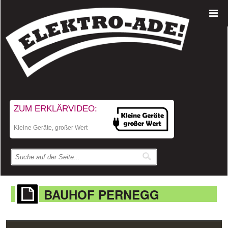
ZUM ERKLÄRVIDEO:
Kleine Geräte, großer Wert
BAUHOF PERNEGG