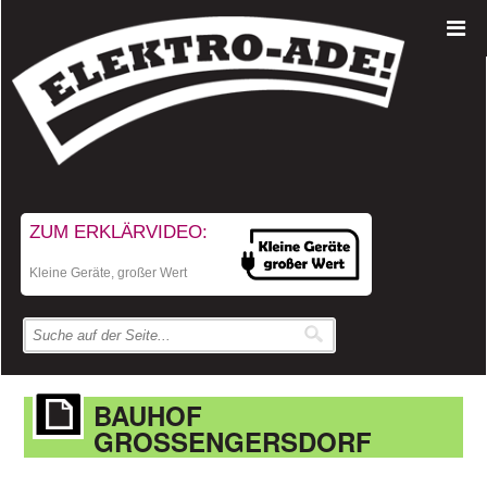
ZUM ERKLÄRVIDEO:
Kleine Geräte, großer Wert
BAUHOF
GROSSENGERSDORF