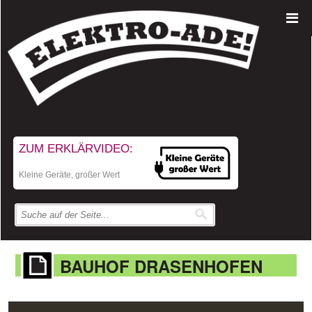
ZUM ERKLÄRVIDEO:
Kleine Geräte, großer Wert
BAUHOF DRASENHOFEN