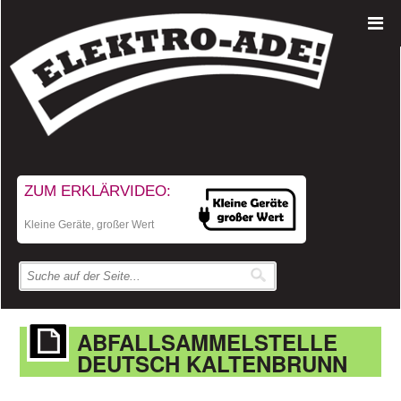
ZUM ERKLÄRVIDEO:
Kleine Geräte, großer Wert
ABFALLSAMMELSTELLE
DEUTSCH KALTENBRUNN