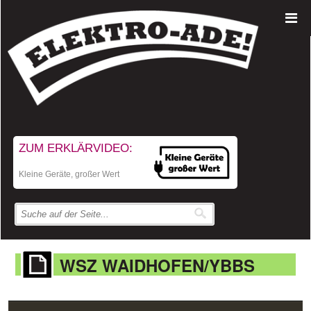
ZUM ERKLÄRVIDEO:
Kleine Geräte, großer Wert
WSZ WAIDHOFEN/YBBS