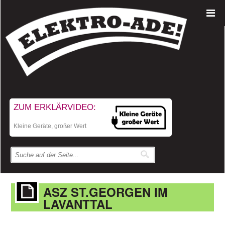
ZUM ERKLÄRVIDEO:
Kleine Geräte, großer Wert
ASZ ST.GEORGEN IM
LAVANTTAL