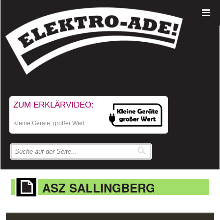
ZUM ERKLÄRVIDEO:
Kleine Geräte, großer Wert
ASZ SALLINGBERG