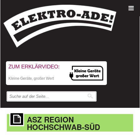
ZUM ERKLÄRVIDEO:
Kleine Geräte, großer Wert
ASZ REGION
HOCHSCHWAB-SÜD