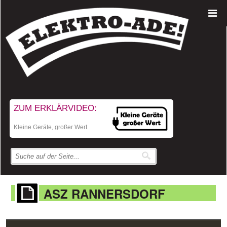
ZUM ERKLÄRVIDEO:
Kleine Geräte, großer Wert
ASZ RANNERSDORF