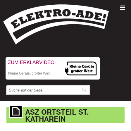
ZUM ERKLÄRVIDEO:
Kleine Geräte, großer Wert
ASZ ORTSTEIL ST.
KATHAREIN