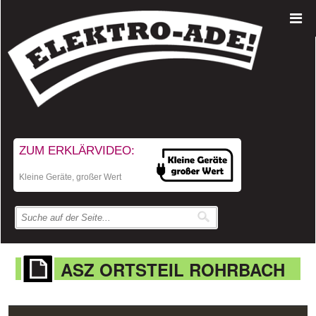
ZUM ERKLÄRVIDEO:
Kleine Geräte, großer Wert
ASZ ORTSTEIL ROHRBACH