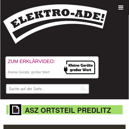
ZUM ERKLÄRVIDEO:
Kleine Geräte, großer Wert
ASZ ORTSTEIL PREDLITZ