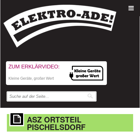
ZUM ERKLÄRVIDEO:
Kleine Geräte, großer Wert
ASZ ORTSTEIL
PISCHELSDORF