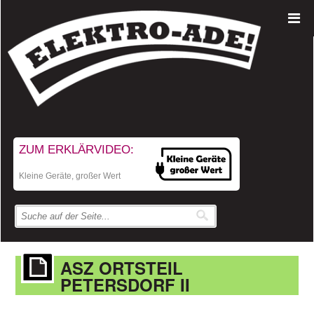
ZUM ERKLÄRVIDEO:
Kleine Geräte, großer Wert
ASZ ORTSTEIL
PETERSDORF II