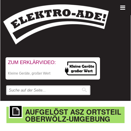
ZUM ERKLÄRVIDEO:
Kleine Geräte, großer Wert
AUFGELÖST ASZ ORTSTEIL
OBERWÖLZ-UMGEBUNG