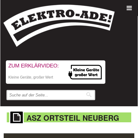
ZUM ERKLÄRVIDEO:
Kleine Geräte, großer Wert
ASZ ORTSTEIL NEUBERG