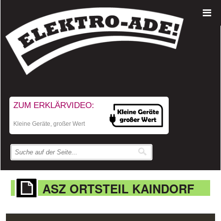
ZUM ERKLÄRVIDEO:
Kleine Geräte, großer Wert
ASZ ORTSTEIL KAINDORF