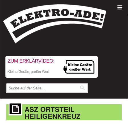
ZUM ERKLÄRVIDEO:
Kleine Geräte, großer Wert
ASZ ORTSTEIL
HEILIGENKREUZ