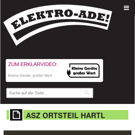
ZUM ERKLÄRVIDEO:
Kleine Geräte, großer Wert
ASZ ORTSTEIL HARTL