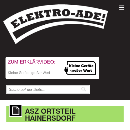
ZUM ERKLÄRVIDEO:
Kleine Geräte, großer Wert
ASZ ORTSTEIL
HAINERSDORF