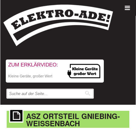
ZUM ERKLÄRVIDEO:
Kleine Geräte, großer Wert
ASZ ORTSTEIL GNIEBING-
WEISSENBACH