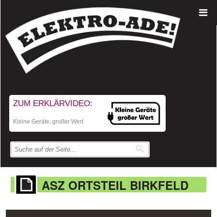
ZUM ERKLÄRVIDEO:
Kleine Geräte, großer Wert
ASZ ORTSTEIL BIRKFELD