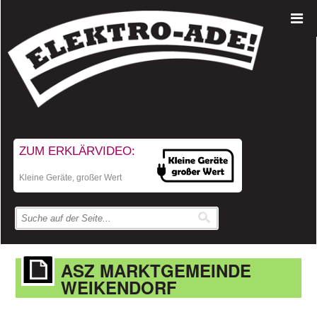
ZUM ERKLÄRVIDEO:
Kleine Geräte, großer Wert
ASZ MARKTGEMEINDE
WEIKENDORF