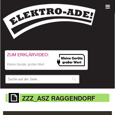
ZUM ERKLÄRVIDEO:
Kleine Geräte, großer Wert
ZZZ_ASZ RAGGENDORF