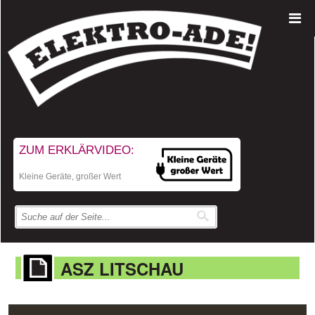
ZUM ERKLÄRVIDEO:
Kleine Geräte, großer Wert
ASZ LITSCHAU